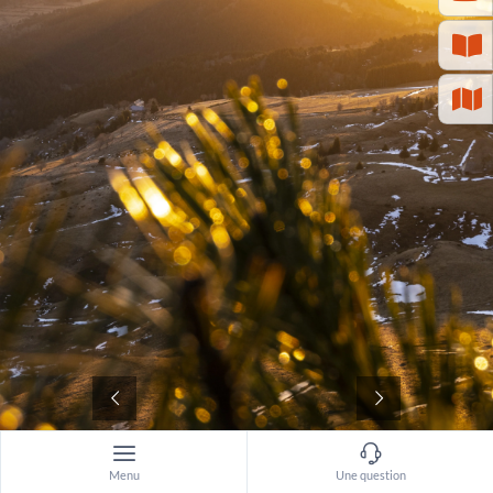
©
Menu
Une question