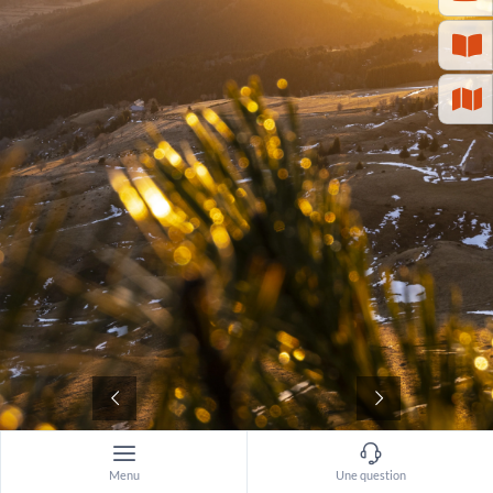
©
Menu
Une question