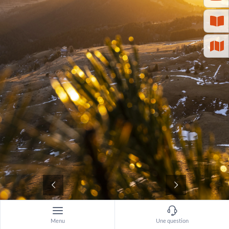
©
Menu
Une question