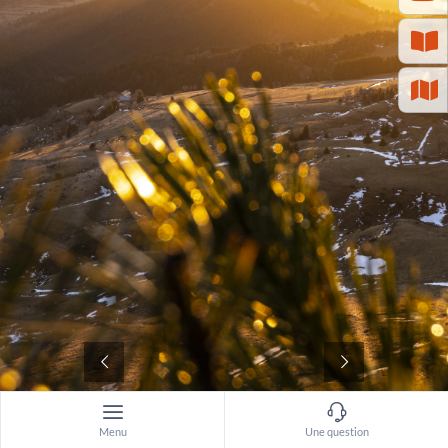
©
Menu
Une question