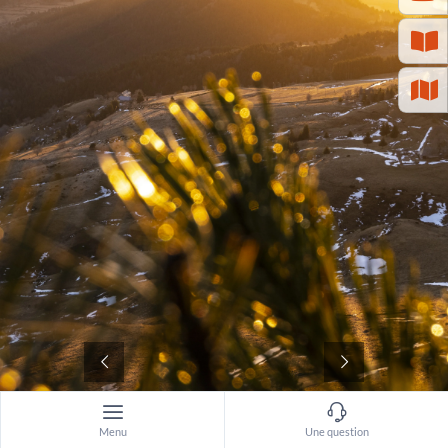
©
Menu
Une question