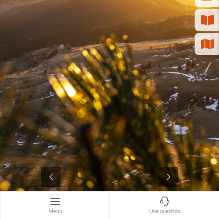
©
Menu
Une question