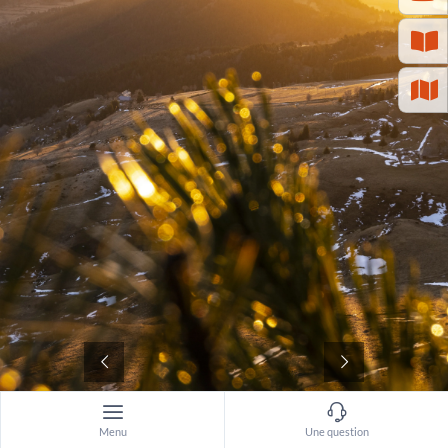
©
Menu
Une question