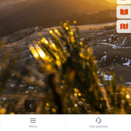
©
Menu
Une question