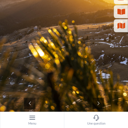
©
Menu
Une question