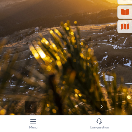
©
Menu
Une question