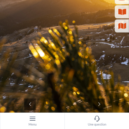
©
Menu
Une question