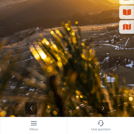
©
Menu
Une question