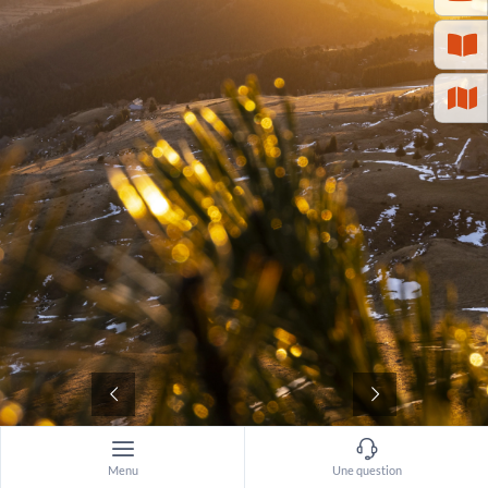
©
Menu
Une question