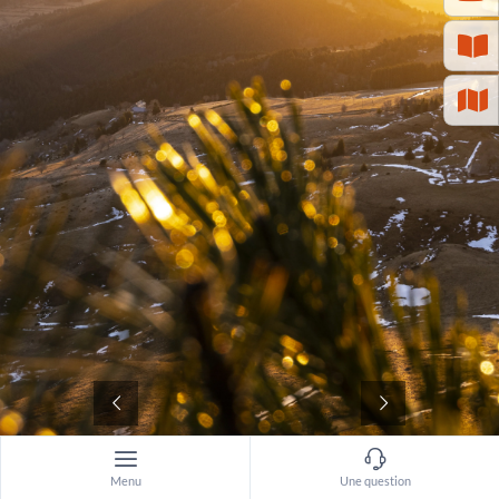
©
Menu
Une question