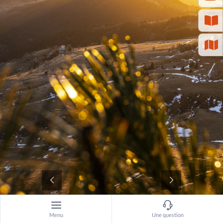
©
Menu
Une question