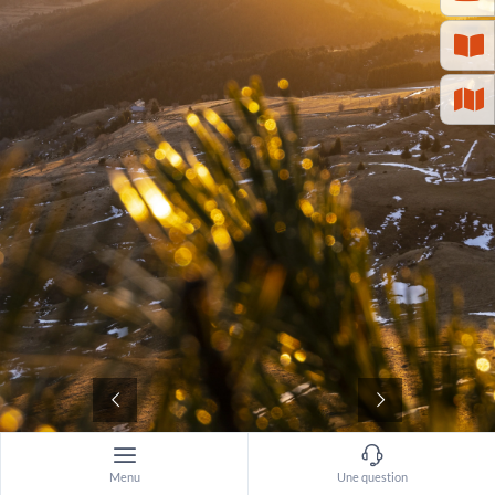
©
Menu
Une question